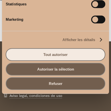
Statistiques
Soporte Techo Riel Luna
Rectangular Doble
2,50
€
2,50
€
Marketing
Afficher les détails
Contacto
Tout autoriser
Envíenos un correo electrónico
Autoriser la sélection
Póngase en contacto con nosotros por
WhatsApp
Refuser
Aviso legal, condiciones de uso