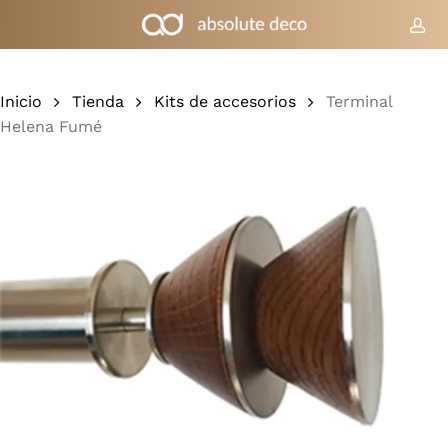
Ir
al
cue
Carrito
Cerrar
cesta
contenido
principal
Inicio
Tienda
Kits de accesorios
Terminal
Helena Fumé