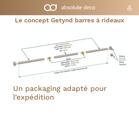
Skip
to
co
Chariot
Fermer
le
main
Le concept Getynd barres à rideaux
panier
content
Un packaging adapté pour
l’expédition
La conception de nos collections fait