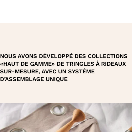
intervenir des segments de tubes ou batons
bois de longueur maximum de 105 cm. Mais
les combinaisons d’assemblage de longueurs
nous permettent de vous livrer des barres
allant jusque 4,00m
NOUS AVONS DÉVELOPPÉ DES COLLECTIONS
«HAUT DE GAMME» DE TRINGLES À RIDEAUX
SUR-MESURE, AVEC UN SYSTÈME
D’ASSEMBLAGE UNIQUE