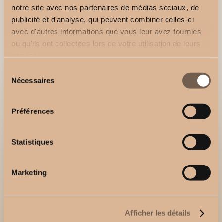
notre site avec nos partenaires de médias sociaux, de
publicité et d'analyse, qui peuvent combiner celles-ci
Voir tous les produits
avec d'autres informations que vous leur avez fournies
ou qu'ils ont collectées lors de votre utilisation de leurs
services.
Sélection
Nécessaires
du
consentement
Préférences
UN CONCEPT UNIQUE,
DES PRODUITS D’EXCEPTION
Statistiques
Marketing
suivante
Passer
à la section
Afficher les détails