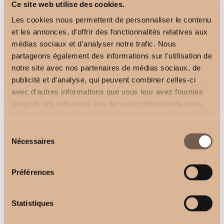
Ce site web utilise des cookies.
Les cookies nous permettent de personnaliser le contenu
et les annonces, d'offrir des fonctionnalités relatives aux
médias sociaux et d'analyser notre trafic. Nous
partageons également des informations sur l'utilisation de
notre site avec nos partenaires de médias sociaux, de
Support Plafond
Support Mural
publicité et d'analyse, qui peuvent combiner celles-ci
-
-
20,50
€
22,50
€
19,50
€
21,50
€
avec d'autres informations que vous leur avez fournies
ou qu'ils ont collectées lors de votre utilisation de leurs
services.
Sélection
Nécessaires
du
consentement
Préférences
Support D.20mm Linéa
tubulaire
-
8,80
€
14,00
€
Statistiques