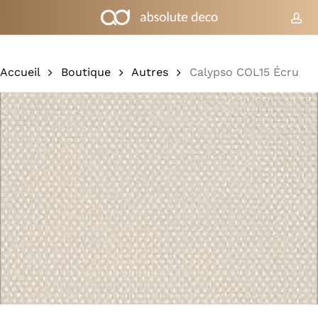
Skip
to
co
Chariot
Fermer
le
main
panier
content
Accueil
Boutique
Autres
Calypso COL15 Écru