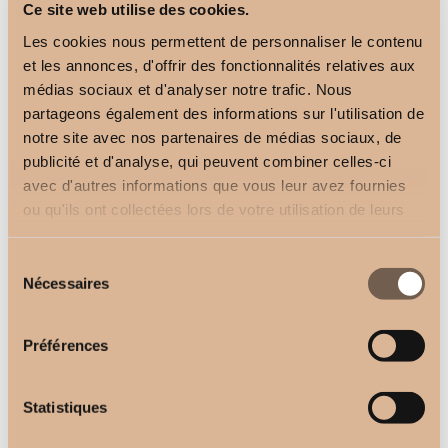
Ce site web utilise des cookies.
Les cookies nous permettent de personnaliser le contenu
et les annonces, d'offrir des fonctionnalités relatives aux
médias sociaux et d'analyser notre trafic. Nous
Support D.20mm Linéa
partageons également des informations sur l'utilisation de
tubulaire
Support Plafond
notre site avec nos partenaires de médias sociaux, de
-
8,80
€
14,00
€
-
20,50
€
22,50
€
publicité et d'analyse, qui peuvent combiner celles-ci
avec d'autres informations que vous leur avez fournies
ou qu'ils ont collectées lors de votre utilisation de leurs
services.
Sélection
Nécessaires
du
consentement
Préférences
Support Mural
-
19,50
€
21,50
€
Statistiques