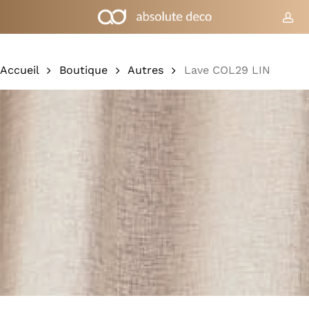
Skip
to
co
Chariot
Fermer
le
main
panier
content
Accueil
Boutique
Autres
Lave COL29 LIN