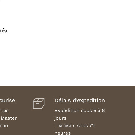
néa
curisé
Délais d’expedition
rtes
Expédition sous 5 à 6
, Master
jours
ican
Livraison sous 72
heures