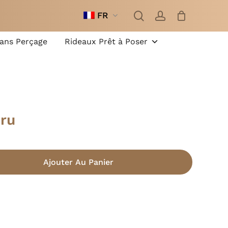
recherche
compte
FR
Fermer
le
panier
Sans Perçage
Rideaux Prêt à Poser
cru
Ajouter Au Panier