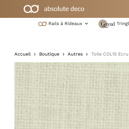
Skip
to
main
Rails à Rideaux
Tring
content
Appuyez sur la touche Entrée pour effectuer une 
touche ESC pour fermer
Accueil
Boutique
Autres
Toile COL15 Ecru