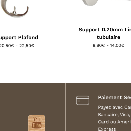
Support D.20mm Li
tubulaire
upport Plafond
8,80
€
-
14,00
€
20,50
€
-
22,50
€
Paiement Sé
Payez avec Ca
Bancaire, Visa
Card ou Amer
Express