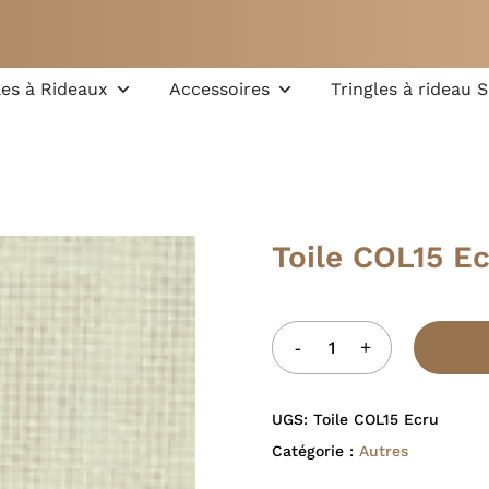
Chariot
les à Rideaux
Accessoires
Tringles à rideau 
recherche ou sur la
Toile COL15 E
UGS:
Toile COL15 Ecru
Catégorie :
Autres