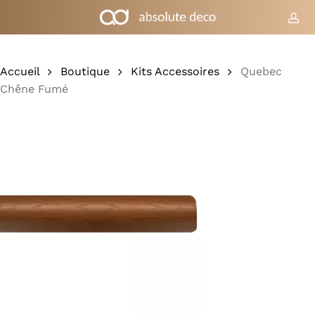
Skip
to
co
Chariot
Fermer
le
main
panier
content
Accueil
Boutique
Kits Accessoires
Quebec
Chêne Fumé