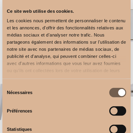
Ce site web utilise des cookies.
Les cookies nous permettent de personnaliser le contenu
et les annonces, d'offrir des fonctionnalités relatives aux
médias sociaux et d'analyser notre trafic. Nous
partageons également des informations sur l'utilisation de
notre site avec nos partenaires de médias sociaux, de
Ceiling Brackets
publicité et d'analyse, qui peuvent combiner celles-ci
Télécommande 5 canaux
2,50
€
avec d'autres informations que vous leur avez fournies
2,50
€
ou qu'ils ont collectées lors de votre utilisation de leurs
services.
Sélection
Nécessaires
du
consentement
Préférences
Equerre 11cm
Equerre 17cm
Statistiques