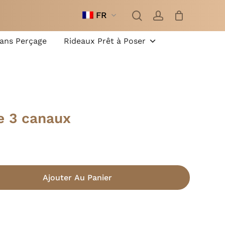
recherche
compte
FR
Fermer
le
panier
Sans Perçage
Rideaux Prêt à Poser
 3 canaux
Ajouter Au Panier