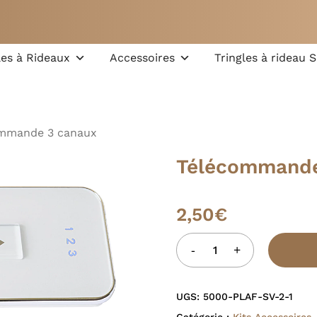
Chariot
les à Rideaux
Accessoires
Tringles à rideau 
recherche ou sur la
mmande 3 canaux
Télécommande
2,50
€
UGS:
5000-PLAF-SV-2-1
Catégorie :
Kits Accessoires