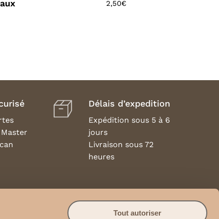
naux
2,50
€
curisé
Délais d’expedition
rtes
Expédition sous 5 à 6
, Master
jours
ican
Livraison sous 72
heures
à
Retours
ional
Les retours sont
Tout autoriser