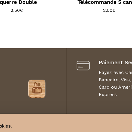
querre Double
Télécommande 5 ca
2,50
€
2,50
€
Paiement Sé
Payez avec Ca
Bancaire, Visa
Card ou Amer
Express
Livraison 
L’internat
okies.