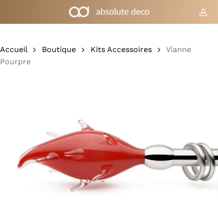
Skip
to
co
Chariot
Fermer
le
main
panier
content
Accueil
Boutique
Kits Accessoires
Vianne
Pourpre