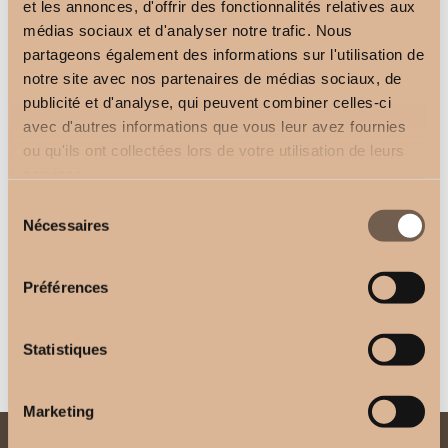
et les annonces, d'offrir des fonctionnalités relatives aux
médias sociaux et d'analyser notre trafic. Nous
Plafond
Support Mur 11 cm
partageons également des informations sur l'utilisation de
2,50
€
3,00
€
notre site avec nos partenaires de médias sociaux, de
publicité et d'analyse, qui peuvent combiner celles-ci
avec d'autres informations que vous leur avez fournies
ou qu'ils ont collectées lors de votre utilisation de leurs
services.
Sélection
Nécessaires
du
consentement
Support Plafond
Support Mur 8 cm
Préférences
2,50
€
2,50
€
Statistiques
Marketing