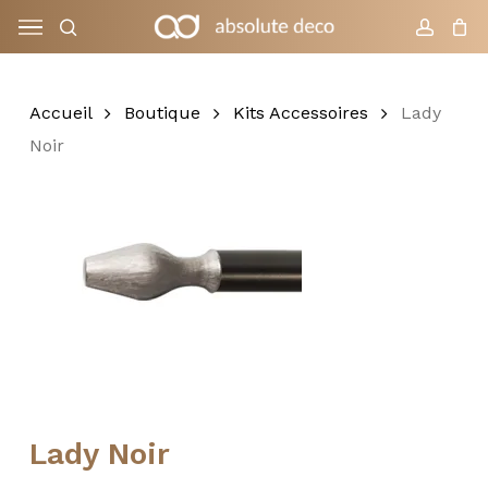
Skip
Menu
to
recherche
compte
Chariot
Fermer
le
main
panier
content
Accueil
Boutique
Kits Accessoires
Lady
Noir
Lady Noir