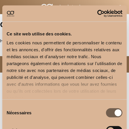
Skip
to
acc
Cart
Close
Cart
main
Curtain Strips
content
Ce site web utilise des cookies.
Home
Shop
Accessories
Curtain Strips
Les cookies nous permettent de personnaliser le contenu
et les annonces, d'offrir des fonctionnalités relatives aux
médias sociaux et d'analyser notre trafic. Nous
partageons également des informations sur l'utilisation de
No products were found matching your selection.
notre site avec nos partenaires de médias sociaux, de
publicité et d'analyse, qui peuvent combiner celles-ci
avec d'autres informations que vous leur avez fournies
ou qu'ils ont collectées lors de votre utilisation de leurs
services.
Sélection
Nécessaires
du
consentement