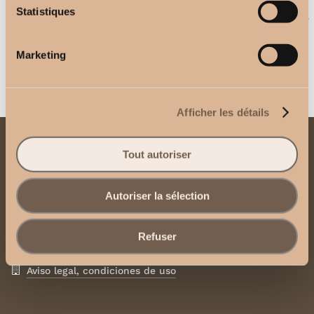
Soportes de techo
Statistiques
Mando a distancia de 1 canal
2,50
€
2,50
€
Marketing
Afficher les détails
Contacto
Tout autoriser
Envíenos un correo electrónico
Autoriser la sélection
Póngase en contacto con nosotros por
WhatsApp
Refuser
Aviso legal, condiciones de uso