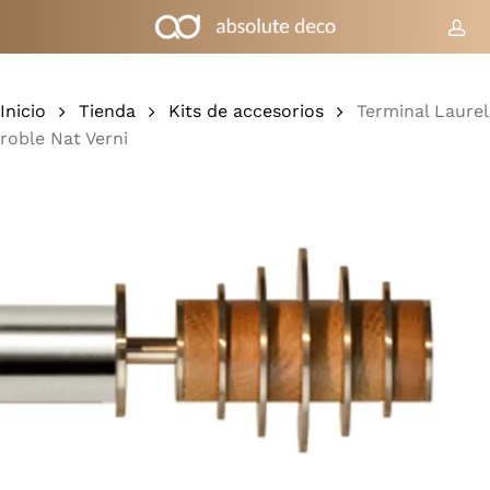
Ir
al
cue
Carrito
Cerrar
cesta
contenido
principal
Inicio
Tienda
Kits de accesorios
Terminal Laurel
roble Nat Verni