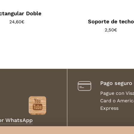
ctangular Doble
Soporte de tech
24,60
€
2,50
€
Pago seguro
Pague con Vis
Card o Americ
Express
por WhatsApp
Envíos