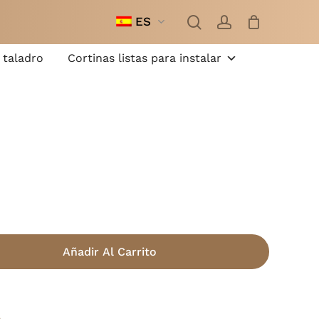
busque
cuenta
en
ES
Cerrar
cesta
 taladro
Cortinas listas para instalar
Añadir Al Carrito
s