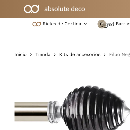
Ir
al
contenido
Rieles de Cortina
Barras
principal
Pulsa intro para buscar o ESC para cerrar
Inicio
Tienda
Kits de accesorios
Filao Ne