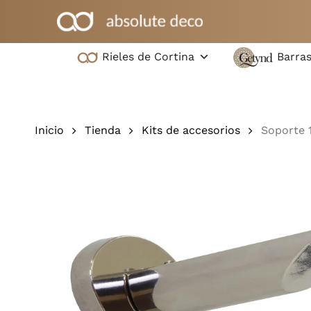
Ir
al
contenido
Rieles de Cortina
Barras
principal
Pulsa intro para buscar o ESC para cerrar
Inicio
Tienda
Kits de accesorios
Soporte 