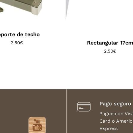
porte de techo
Rectangular 17c
2,50
€
2,50
€
Pago seguro
Pague con Vis
Card o Americ
Express