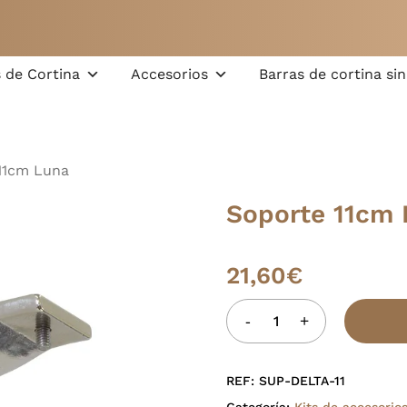
Carrito
 de Cortina
Accesorios
Barras de cortina sin
11cm Luna
Soporte 11cm 
21,60
€
REF:
SUP-DELTA-11
Categoría:
Kits de accesorio