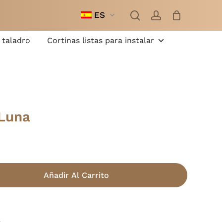
busque
cuenta
en
ES
Cerrar
cesta
 taladro
Cortinas listas para instalar
Luna
Añadir Al Carrito
s