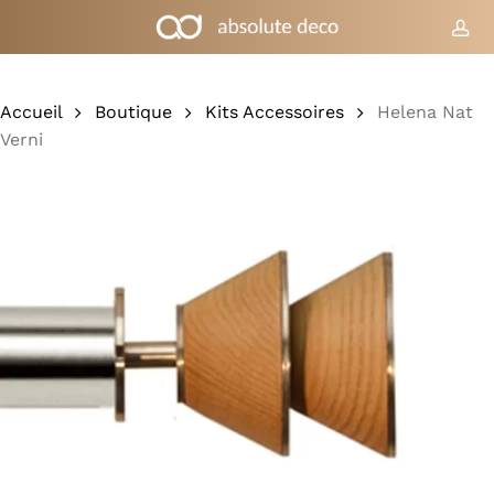
Skip
to
co
Chariot
Fermer
le
main
panier
content
Accueil
Boutique
Kits Accessoires
Helena Nat
Verni