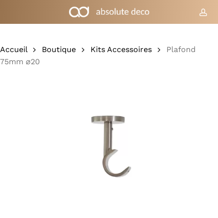
Skip
to
co
Chariot
Fermer
le
main
panier
content
Accueil
Boutique
Kits Accessoires
Plafond
75mm ⌀20