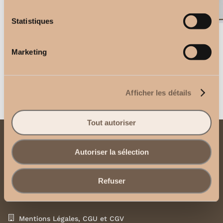
Statistiques
Support Mur 8 cm
Télécommande 3 canaux
Marketing
2,50
€
2,50
€
Afficher les détails
Tout autoriser
Contactez-nous
Autoriser la sélection
Envoyez-nous un email
Refuser
Contactez-nous via WhatsApp
Mentions Légales, CGU et CGV