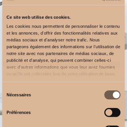
Produits similaires
Ce site web utilise des cookies.
Les cookies nous permettent de personnaliser le contenu
et les annonces, d'offrir des fonctionnalités relatives aux
médias sociaux et d'analyser notre trafic. Nous
partageons également des informations sur l'utilisation de
notre site avec nos partenaires de médias sociaux, de
publicité et d'analyse, qui peuvent combiner celles-ci
avec d'autres informations que vous leur avez fournies
Support Mur 11 cm
Plafond
ou qu'ils ont collectées lors de votre utilisation de leurs
3,00
€
2,50
€
services.
Sélection
Nécessaires
du
consentement
Préférences