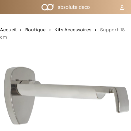
Skip
to
co
Chariot
Fermer
le
main
panier
content
Accueil
Boutique
Kits Accessoires
Support 18
cm