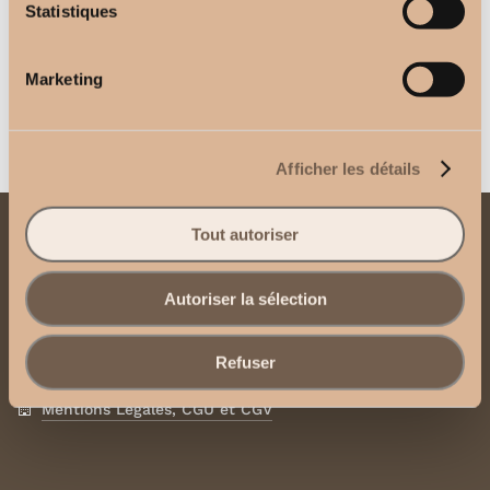
Statistiques
Support Plafond
Télécommande 1 canal
2,50
€
2,50
€
Marketing
Afficher les détails
Tout autoriser
Contactez-nous
Autoriser la sélection
Envoyez-nous un email
Contactez-nous via WhatsApp
Refuser
Mentions Légales, CGU et CGV