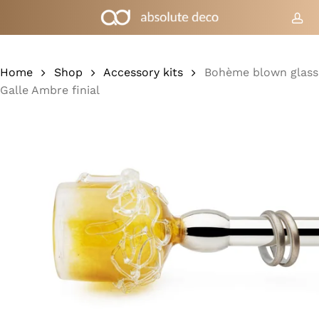
Skip
to
acc
Cart
Close
Cart
main
content
Home
Shop
Accessory kits
Bohème blown glass
Galle Ambre finial