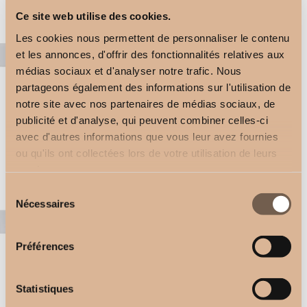
Ce site web utilise des cookies.
Les cookies nous permettent de personnaliser le contenu
et les annonces, d'offrir des fonctionnalités relatives aux
médias sociaux et d'analyser notre trafic. Nous
partageons également des informations sur l'utilisation de
notre site avec nos partenaires de médias sociaux, de
publicité et d'analyse, qui peuvent combiner celles-ci
Ceiling Bracket
avec d'autres informations que vous leur avez fournies
Double Square Bracket
2,50
€
ou qu'ils ont collectées lors de votre utilisation de leurs
2,50
€
services.
Sélection
Nécessaires
du
consentement
Préférences
Statistiques