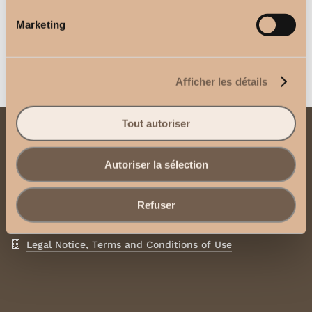
Square Bracket 17cm
Wall bracket 8 cm
2,50
€
2,50
€
Marketing
Afficher les détails
Tout autoriser
Contact us
Autoriser la sélection
Send us an email
Refuser
Contact us via WhatsApp
Legal Notice, Terms and Conditions of Use