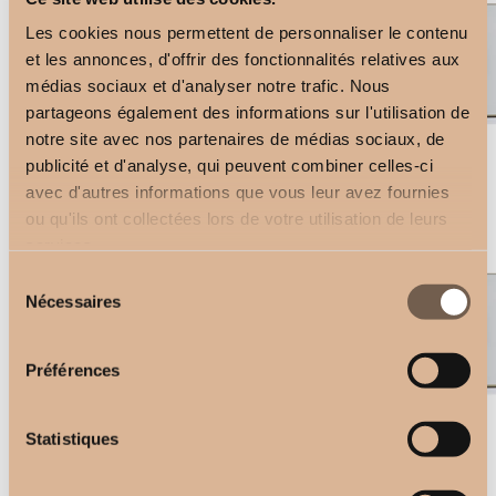
Les cookies nous permettent de personnaliser le contenu
et les annonces, d'offrir des fonctionnalités relatives aux
médias sociaux et d'analyser notre trafic. Nous
partageons également des informations sur l'utilisation de
notre site avec nos partenaires de médias sociaux, de
publicité et d'analyse, qui peuvent combiner celles-ci
Wall bracket 11 cm
5-channel remote control
avec d'autres informations que vous leur avez fournies
3,00
€
2,50
€
ou qu'ils ont collectées lors de votre utilisation de leurs
services.
Sélection
Nécessaires
du
consentement
Préférences
Ceiling Brackets
Statistiques
1-channel remote control
2,50
€
2,50
€