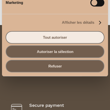
Marketing
Afficher les détails
Tout autoriser
Contact us
Send us an email
Autoriser la sélection
Contact us via WhatsApp
Refuser
Legal Notice, Terms and Conditions of Use
Secure payment