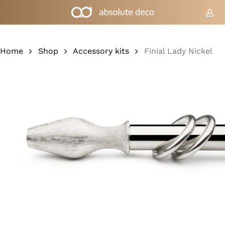
Skip
to
acc
Cart
Close
Cart
main
content
Home
Shop
Accessory kits
Finial Lady Nickel