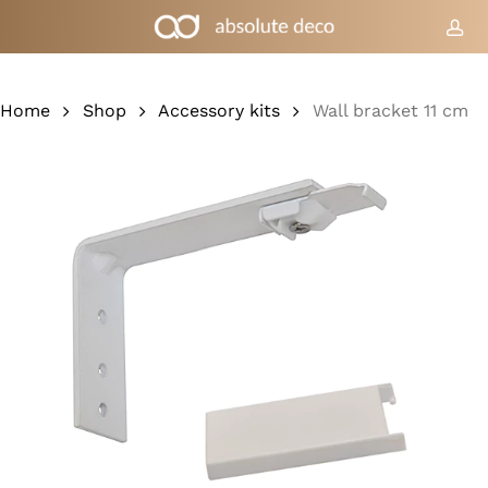
Skip
to
acc
Cart
Close
Cart
main
content
Home
Shop
Accessory kits
Wall bracket 11 cm