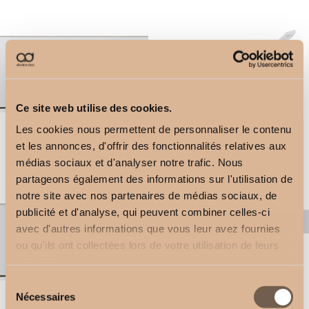
Ce site web utilise des cookies.
Les cookies nous permettent de personnaliser le contenu
et les annonces, d'offrir des fonctionnalités relatives aux
5-channel remote control
Square Bracket 11cm
médias sociaux et d'analyser notre trafic. Nous
2,50
€
2,50
€
partageons également des informations sur l'utilisation de
notre site avec nos partenaires de médias sociaux, de
publicité et d'analyse, qui peuvent combiner celles-ci
avec d'autres informations que vous leur avez fournies
ou qu'ils ont collectées lors de votre utilisation de leurs
services.
Sélection
Nécessaires
du