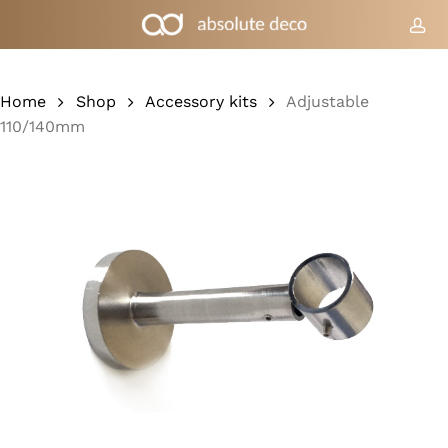
Skip
to
acc
Cart
Close
Cart
main
content
Home
Shop
Accessory kits
Adjustable
110/140mm