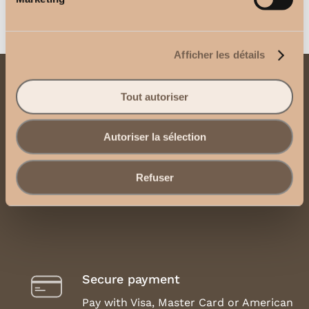
Afficher les détails
Contact us
Tout autoriser
Send us an email
Autoriser la sélection
Contact us via WhatsApp
Refuser
Legal Notice, Terms and Conditions of Use
Secure payment
Pay with Visa, Master Card or American