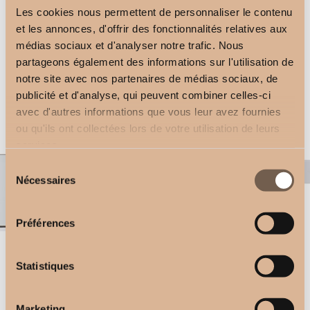
Les cookies nous permettent de personnaliser le contenu
et les annonces, d'offrir des fonctionnalités relatives aux
médias sociaux et d'analyser notre trafic. Nous
partageons également des informations sur l'utilisation de
notre site avec nos partenaires de médias sociaux, de
publicité et d'analyse, qui peuvent combiner celles-ci
Ceiling Brackets
Ceiling Bracket
avec d'autres informations que vous leur avez fournies
2,50
€
2,50
€
ou qu'ils ont collectées lors de votre utilisation de leurs
services.
Sélection
Nécessaires
du
consentement
Préférences
1-channel remote control
Double Square Bracket
Statistiques
2,50
€
2,50
€
Marketing