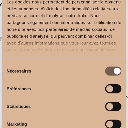
Les cookies nous permettent de personnaliser le contenu
Category:
Other
et les annonces, d'offrir des fonctionnalités relatives aux
médias sociaux et d'analyser notre trafic. Nous
partageons également des informations sur l'utilisation de
notre site avec nos partenaires de médias sociaux, de
publicité et d'analyse, qui peuvent combiner celles-ci
Related products
avec d'autres informations que vous leur avez fournies
ou qu'ils ont collectées lors de votre utilisation de leurs
services.
Sélection
Nécessaires
du
consentement
Préférences
Linéa tubular support D.20mm
Wall bracket
–
8,80
€
14,00
€
Statistiques
–
19,50
€
21,50
€
Marketing