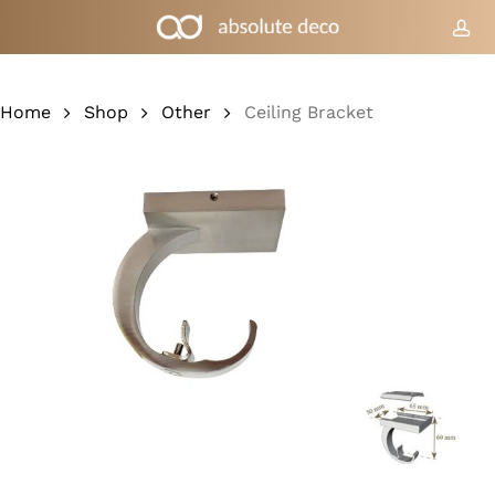
Skip
to
acc
Cart
Close
Cart
main
content
Home
Shop
Other
Ceiling Bracket