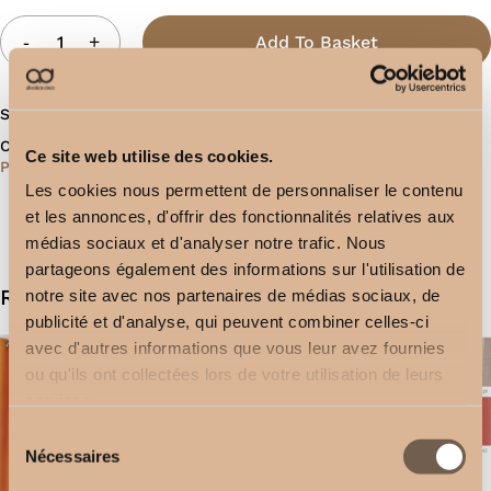
Add To Basket
SKU:
1922
Categories:
Ready to install
,
Curtains
,
Blackout Curtains
,
Ce site web utilise des cookies.
Polyester Curtains
,
Eyelet head
Les cookies nous permettent de personnaliser le contenu
et les annonces, d'offrir des fonctionnalités relatives aux
médias sociaux et d'analyser notre trafic. Nous
partageons également des informations sur l'utilisation de
Related products
notre site avec nos partenaires de médias sociaux, de
publicité et d'analyse, qui peuvent combiner celles-ci
avec d'autres informations que vous leur avez fournies
ou qu'ils ont collectées lors de votre utilisation de leurs
services.
Sélection
Nécessaires
du
consentement