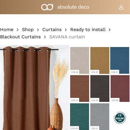
Skip
to
acc
Cart
Close
Cart
main
content
Home
Shop
Curtains
Ready to install
Blackout Curtains
SAVANA curtain