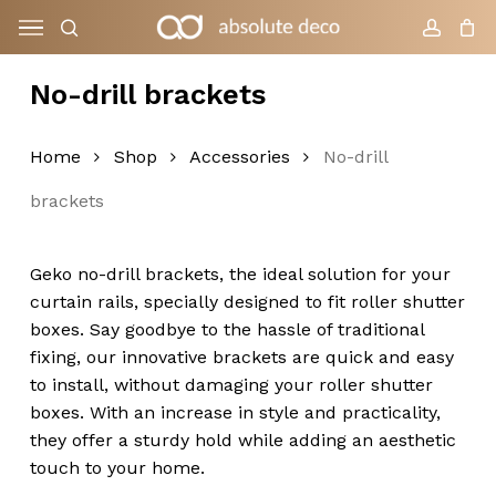
Skip
Menu
to
search
accoun
Cart
Close
Cart
main
No-drill brackets
content
Home
Shop
Accessories
No-drill
brackets
Geko no-drill brackets, the ideal solution for your
curtain rails, specially designed to fit roller shutter
boxes. Say goodbye to the hassle of traditional
fixing, our innovative brackets are quick and easy
to install, without damaging your roller shutter
boxes. With an increase in style and practicality,
they offer a sturdy hold while adding an aesthetic
touch to your home.