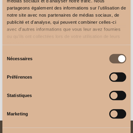
médias sociaux et d'analyser notre trafic. Nous
No-drill MIXTE brackets
Undrilled Curtain Rod
for curtain rods D.20 or
⌀20mm Special Roller
partageons également des informations sur l'utilisation de
D.28mm, side fixing on
Shutter Box Side Fixing
notre site avec nos partenaires de médias sociaux, de
roller shutter box
–
45,82
€
53,56
€
publicité et d'analyse, qui peuvent combiner celles-ci
–
20,90
€
28,20
€
avec d'autres informations que vous leur avez fournies
ou qu'ils ont collectées lors de votre utilisation de leurs
services.
Sélection
Nécessaires
du
consentement
Préférences
Drillless Curtain Rod
for Slotted Roller
Shutter Boxes
Statistiques
–
40,82
€
48,89
€
Marketing