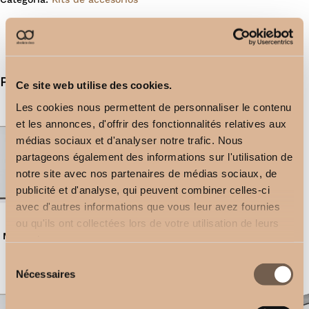
Productos relacionados
Ce site web utilise des cookies.
Les cookies nous permettent de personnaliser le contenu
et les annonces, d'offrir des fonctionnalités relatives aux
médias sociaux et d'analyser notre trafic. Nous
partageons également des informations sur l'utilisation de
notre site avec nos partenaires de médias sociaux, de
publicité et d'analyse, qui peuvent combiner celles-ci
avec d'autres informations que vous leur avez fournies
Soporte de techo
ou qu'ils ont collectées lors de votre utilisation de leurs
Mando a distancia de 1 canal
2,50
€
services.
2,50
€
Sélection
Nécessaires
du
consentement