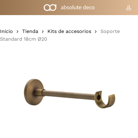
Ir
al
cue
Carrito
Cerrar
cesta
contenido
principal
Inicio
Tienda
Kits de accesorios
Soporte
Standard 18cm Ø20