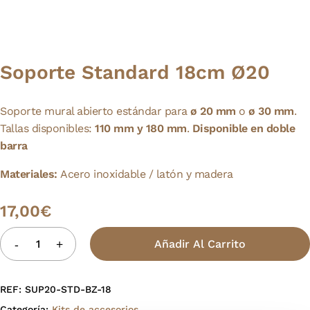
Soporte Standard 18cm Ø20
Soporte mural abierto estándar para
ø 20 mm
o
ø
30 mm
.
Tallas disponibles:
110 mm y 180 mm
.
Disponible en doble
barra
Materiales:
Acero inoxidable / latón y madera
17,00
€
Añadir Al Carrito
REF:
SUP20-STD-BZ-18
Categoría:
Kits de accesorios