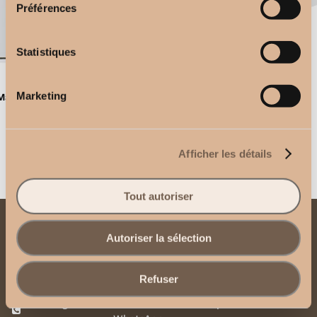
Préférences
Statistiques
Soportes de techo
Marketing
Mando a distancia de 3 canales
2,50
€
2,50
€
Afficher les détails
Tout autoriser
Contacto
Autoriser la sélection
Envíenos un correo electrónico
Refuser
Póngase en contacto con nosotros por