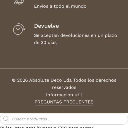
Envíos a todo el mundo
Devuelve
Se aceptan devoluciones en un plazo
de 30 días
©
2026
Absolute Deco Lda Todos los derechos
reservados
Información útil
PREGUNTAS FRECUENTES
Búsqueda
de