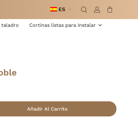
busque
cuenta
en
ES
Cerrar
cesta
 taladro
Cortinas listas para instalar
oble
Añadir Al Carrito
s