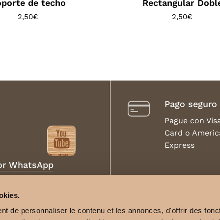
porte de techo
Rectangular Dobl
2,50
€
2,50
€
Pago seguro
Pague con Vis
Card o Americ
Express
por WhatsApp
Envíos
okies.
internacio
t de personnaliser le contenu et les annonces, d'offrir des fonct
Envíos a todo