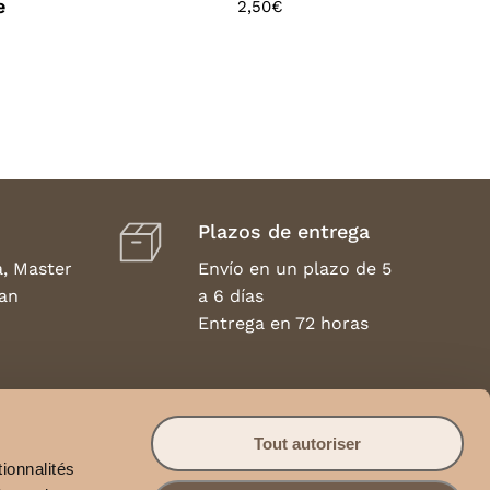
e
2,50
€
Plazos de entrega
a, Master
Envío en un plazo de 5
an
a 6 días
Entrega en 72 horas
Devuelve
nales
Tout autoriser
Se aceptan
ionnalités
devoluciones en un
 el mundo