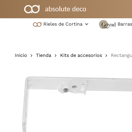
Ir
al
contenido
Rieles de Cortina
Barras
principal
Pulsa intro para buscar o ESC para cerrar
Inicio
Tienda
Kits de accesorios
Rectangu