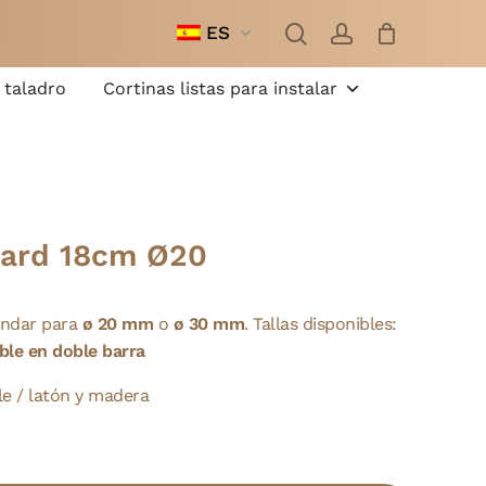
busque
cuenta
en
ES
Cerrar
cesta
 taladro
Cortinas listas para instalar
dard 18cm Ø20
ándar para
ø 20 mm
o
ø
30 mm
. Tallas disponibles:
ble en doble barra
le / latón y madera