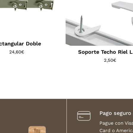
ctangular Doble
Soporte Techo Riel 
24,60
€
2,50
€
Pago seguro
Pague con Vis
Card o Americ