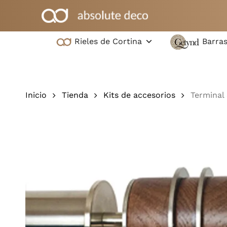
Ir
al
contenido
Rieles de Cortina
Barras
principal
Pulsa intro para buscar o ESC para cerrar
Inicio
Tienda
Kits de accesorios
Terminal