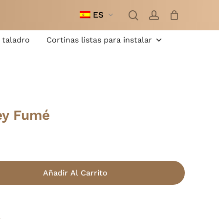
busque
cuenta
en
ES
Cerrar
cesta
 taladro
Cortinas listas para instalar
ey Fumé
Añadir Al Carrito
s