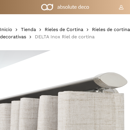
Ir
al
cue
Carrito
Cerrar
cesta
contenido
principal
Inicio
Tienda
Rieles de Cortina
Rieles de cortina
decorativas
DELTA Inox Riel de cortina