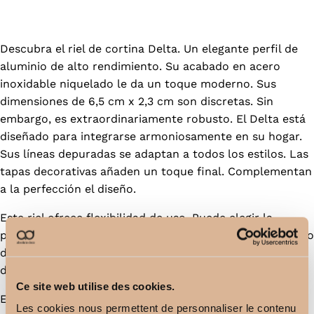
vídeo
Descubra el riel de cortina Delta. Un elegante perfil de
aluminio de alto rendimiento. Su acabado en acero
inoxidable niquelado le da un toque moderno. Sus
dimensiones de 6,5 cm x 2,3 cm son discretas. Sin
embargo, es extraordinariamente robusto. El Delta está
diseñado para integrarse armoniosamente en su hogar.
Sus líneas depuradas se adaptan a todos los estilos. Las
tapas decorativas añaden un toque final. Complementan
a la perfección el diseño.
Este riel ofrece flexibilidad de uso. Puede elegir la
posición de los pliegues de la cortina. Izquierda, centro o
derecha. Adáptese a su espacio. Cree el efecto que
desee.
Ce site web utilise des cookies.
El sistema Delta ofrece dos tipos de plisado. El sistema
Les cookies nous permettent de personnaliser le contenu