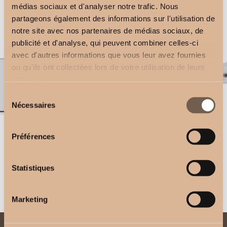
médias sociaux et d'analyser notre trafic. Nous
3-channel remote control
Wall bracket 11 cm
partageons également des informations sur l'utilisation de
2,50
€
3,00
€
notre site avec nos partenaires de médias sociaux, de
publicité et d'analyse, qui peuvent combiner celles-ci
avec d'autres informations que vous leur avez fournies
ou qu'ils ont collectées lors de votre utilisation de leurs
services.
Sélection
Nécessaires
du
consentement
Préférences
5-channel remote control
Square Bracket 17cm
2,50
€
2,50
€
Statistiques
Marketing