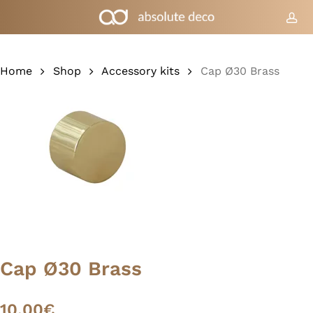
Skip
to
acc
Cart
Close
Cart
main
content
Home
Shop
Accessory kits
Cap Ø30 Brass
Cap Ø30 Brass
10,00
€