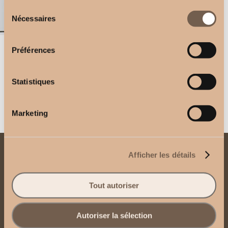
Sélection
Nécessaires
du
consentement
Préférences
3-channel remote control
Wall bracket 11 cm
2,50
€
3,00
€
Statistiques
Marketing
Afficher les détails
Contact us
Send us an email
Tout autoriser
Contact us via WhatsApp
Autoriser la sélection