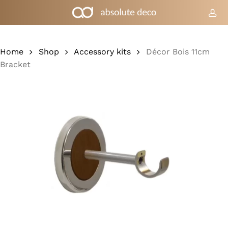
Skip
to
acc
Cart
Close
Cart
main
content
Home
Shop
Accessory kits
Décor Bois 11cm
Bracket